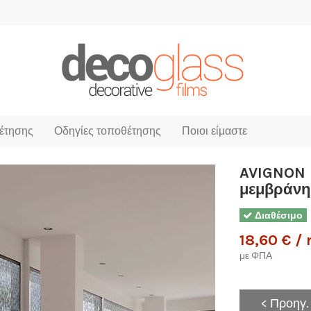
έτησης
Οδηγίες τοποθέτησης
Ποιοι είμαστε
AVIGNON 
μεμβράνη 
Διαθέσιμο
18,60 € /
με ΦΠΑ
< Προηγ.