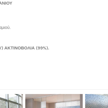
ΑΝΙΟΥ
αμιού.
) ΑΚΤΙΝΟΒΟΛΙΑ (99%).
46 cm
Σχετική
Άχρωμη
Ανάγλυφα