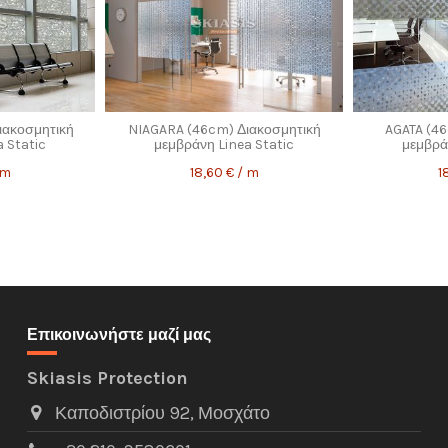
ιακοσμητική
NIAGARA (46cm) Διακοσμητική
AGATA (46
 Static
μεμβράνη Linea Static
μεμβρά
 m
18,60 € / m
1
Επικοινωνήστε μαζί μας
Skiasis Protection
Καποδιστρίου 92, Μοσχάτο