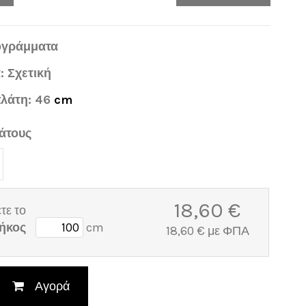
ογράμματα
: Σχετική
πλάτη: 46
cm
άτους
18,60 €
τε το
ήκος
cm
18,60 € με ΦΠΑ
Αγορά