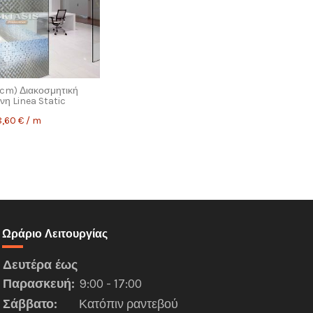
cm) Διακοσμητική
νη Linea Static
8,60 € / m
Ωράριο Λειτουργίας
Δευτέρα
έως
Παρασκευή
:
9:00 - 17:00
Σάββατο:
Κατόπιν ραντεβού