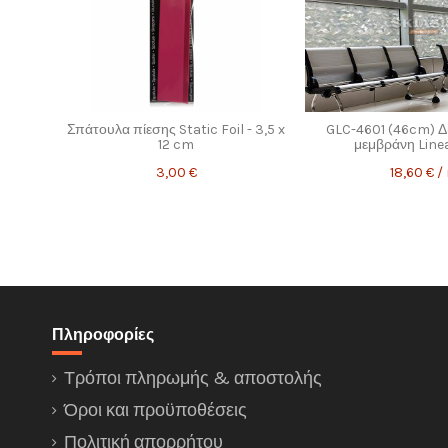
Κωδικός
Avignon (46cm)
Σπάτουλα πίεσης Static Foil - 3,5 x
GLC-4601 (46cm) Δ
12 cm
μεμβράνη Linea
3,00 €
18,60 € /
Πληροφορίες
Τρόποι πληρωμής & αποστολής
Όροι και προϋποθέσεις
Πολιτική απορρήτου