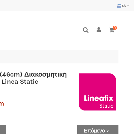
ελ
0
(46cm) Διακοσμητική
Linea Static
 m
Επόμενο >